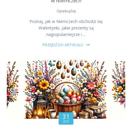
w Niemczech
OpiekujSię
Poznaj, jak w Niemczech obchodzi się
Walentynki, jakie prezenty są
najpopularniejsze i ...
PRZEJDŹ DO ARTYKUŁU
31
STY