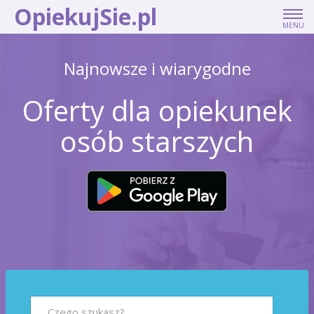
OpiekujSie.pl
MENU
OFERTY PRACY
Najnowsze i wiarygodne
PORADY DLA OPIEKUNEK
Oferty dla opiekunek
KONTAKT
osób starszych
DLA PRACODAWCÓW