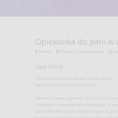
Opiekunka do pani w 
Worms
Dodany
3 miesiące temu
Dat
Opis oferty
Pacjent jest kobietą, 84 lat, 165 cm, 65 kg
Pacjent mieszka w Worms, 67547.
Zakwaterowanie opiekunki: dom jednorodzinny.
samochód z manualną skrzynią biegów. Prawo
sprzątanie mieszkania, wspólne spacery, poda
przejmuje rodzina: tak; zakres: wizyty u lekar