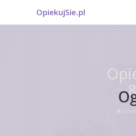
OpiekujSie.pl
Opi
8
Og
Worms