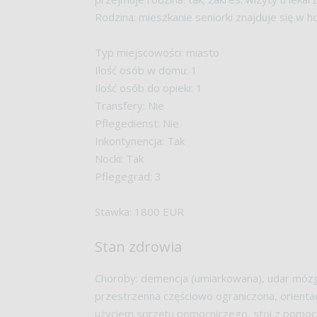
Rodzina: mieszkanie seniorki znajduje się w h
Typ miejscowości: miasto
Ilość osób w domu: 1
Ilość osób do opieki: 1
Transfery: Nie
Pflegedienst: Nie
Inkontynencja: Tak
Nocki: Tak
Pflegegrad: 3
Stawka: 1800 EUR
Stan zdrowia
Choroby: demencja (umiarkowana), udar mózgu
przestrzenna częściowo ograniczona, orienta
użyciem sprzętu pomocniczego, stoi z pomo