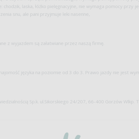
: chodzik, laska, łóżko pielęgnacyjne, nie wymaga pomocy przy je
enia snu, ale pani przyjmuje leki nasenne,
ane z wyjazdem są załatwiane przez naszą firmę.
 Znajomość języka na poziomie od 3 do 3. Prawo jazdy nie jest wy
iedzialnością Sp.k. ul.Sikorskiego 24/207, 66-400 Gorzów Wlkp. T