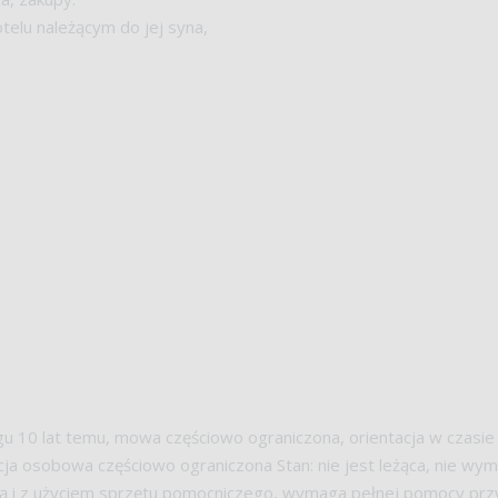
otelu należącym do jej syna,
 10 lat temu, mowa częściowo ograniczona, orientacja w czasie 
cja osobowa częściowo ograniczona Stan: nie jest leżąca, nie wy
cą i z użyciem sprzętu pomocniczego, wymaga pełnej pomocy p