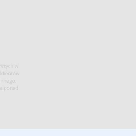
rszych w
klientów
ennego.
ia ponad