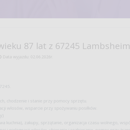
wieku 87 lat z 67245 Lambshei
Data wyjazdu:
02.06.2026r.
7245.
ch, chodzenie i stanie przy pomocy sprzętu.
nacji włosów, wsparcie przy spożywaniu posiłków.
y)
a kuchnia), zakupy, sprzątanie, organizacja czasu wolnego, wspó
nej i pielęgnacji włosów, ubieranie i rozbieranie, pomoc przy tra