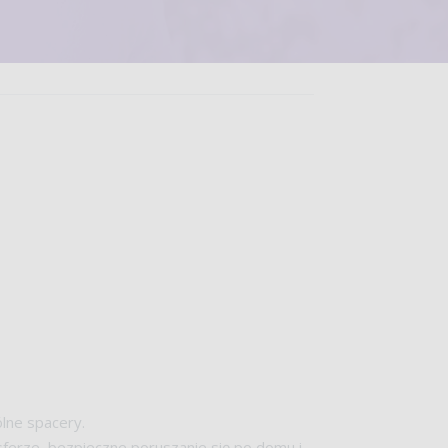
m
lne spacery.
nsferze, bezpieczne poruszanie się po domu i