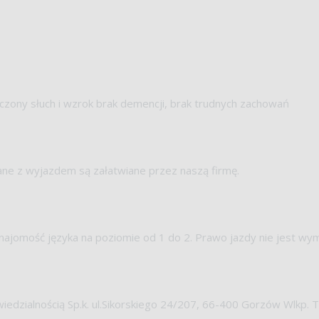
czony słuch i wzrok brak demencji, brak trudnych zachowań
ane z wyjazdem są załatwiane przez naszą firmę.
 Znajomość języka na poziomie od 1 do 2. Prawo jazdy nie jest wy
iedzialnością Sp.k. ul.Sikorskiego 24/207, 66-400 Gorzów Wlkp. T