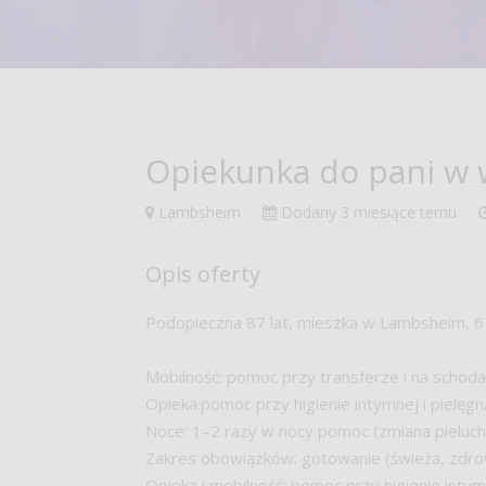
Opiekunka do pani w 
Lambsheim
Dodany
3 miesiące temu
Opis oferty
Podopieczna 87 lat, mieszka w Lambsheim, 6
Mobilność: pomoc przy transferze i na schoda
Opieka:pomoc przy higienie intymnej i pielęg
Noce: 1–2 razy w nocy pomoc (zmiana pieluch
Zakres obowiązków: gotowanie (świeża, zdrow
Opieka i mobilność: pomoc przy higienie intym