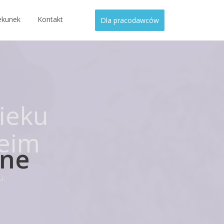
ekunek
Kontakt
Dla pracodawców
ieku
heim
lne
u: