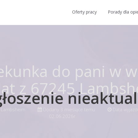
Oferty pracy
Porady dla opi
ekunka do pani w w
lat z 67245 Lambs
łoszenie nieaktua
Lambsheim
Dodany
3 miesiące temu
Data wyjazd
02.06.2026r.