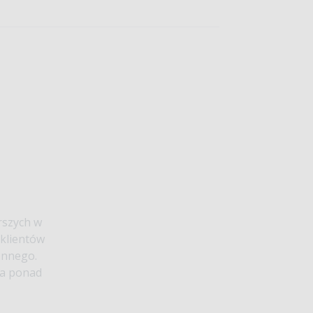
rszych w
klientów
ennego.
ia ponad