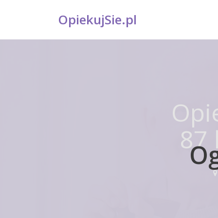
OpiekujSie.pl
Opi
87 
Og