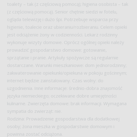
toalety – tak (z częściową pomocą); higiena osobista – tak
(z częściową pomocą). Senior chętnie siedzi w fotelu,
ogląda telewizję i dużo śpi. Potrzebuje wsparcia przy
higienie, toalecie oraz ubieraniu/rozbieraniu. Celem opieki
jest odciążenie żony w codzienności. Lekarz rodzinny
wykonuje wizyty domowe. Oprócz ogólnej opieki należy
prowadzić gospodarstwo domowe: gotowanie,
sprzątanie i pranie. Artykuły spożywcze są regularnie
dostarczane. Warunki mieszkaniowe: dom jednorodzinny;
zakwaterowanie opiekunki/opiekuna w pokoju gościnnym;
internet będzie zainstalowany. Czas wolny: do
uzgodnienia. Inne informacje: średnio-dobra znajomość
języka niemieckiego; oczekiwane dobre umiejętności
kulinarne. Zwierzęta domowe: brak informacji. Wymagana
sympatia do zwierząt: nie.
Rodzina: Prowadzenie gospodarstwa dla dodatkowej
osoby; żona mieszka w gospodarstwie domowym i
powinna zostać odciążona.