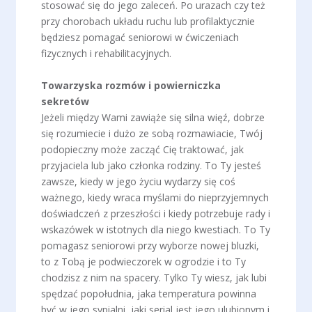
stosować się do jego zaleceń. Po urazach czy też
przy chorobach układu ruchu lub profilaktycznie
będziesz pomagać seniorowi w ćwiczeniach
fizycznych i rehabilitacyjnych.
Towarzyska rozmów i powierniczka
sekretów
Jeżeli między Wami zawiąże się silna więź, dobrze
się rozumiecie i dużo ze sobą rozmawiacie, Twój
podopieczny może zacząć Cię traktować, jak
przyjaciela lub jako członka rodziny. To Ty jesteś
zawsze, kiedy w jego życiu wydarzy się coś
ważnego, kiedy wraca myślami do nieprzyjemnych
doświadczeń z przeszłości i kiedy potrzebuje rady i
wskazówek w istotnych dla niego kwestiach. To Ty
pomagasz seniorowi przy wyborze nowej bluzki,
to z Tobą je podwieczorek w ogrodzie i to Ty
chodzisz z nim na spacery. Tylko Ty wiesz, jak lubi
spędzać popołudnia, jaka temperatura powinna
być w jego sypialni, jaki serial jest jego ulubionym i