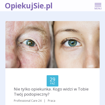
OpiekujSie.pl
MENU
OFERTY PRACY
PORADY DLA OPIEKUNEK
KONTAKT
DLA PRACODAWCÓW
29
PAŹ
Nie tylko opiekunka. Kogo widzi w Tobie
Twój podopieczny?
Professional Care 24
|
Praca