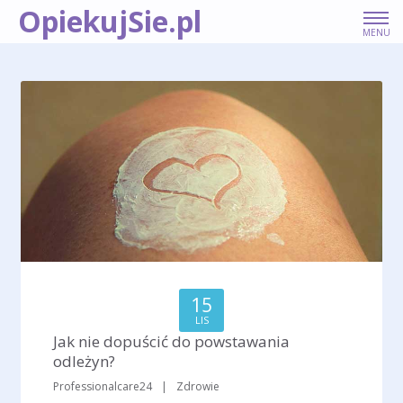
OpiekujSie.pl
MENU
OFERTY PRACY
PORADY DLA OPIEKUNEK
KONTAKT
DLA PRACODAWCÓW
15
LIS
Jak nie dopuścić do powstawania
odleżyn?
Professionalcare24
|
Zdrowie