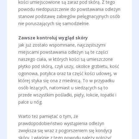
kości umiejscowione są zaraz pod skórą. Z tego
powodu niedopuszczenie do powstawania odleżyn
stanowi podstawę zabiegów pielęgnacyjnych osób
nie poruszających się samodzielnie.
Zawsze kontroluj wygląd skóry
Jak już zostało wspomniane, najczęstszymi
miejscami powstawania odleżyn są te części
naszego ciała, w których kości są umieszczone
płytko pod skórą, czyli uszy, okolice grzbietu, kość
ogonowa, potylica oraz ta część kości udowej, w
której styka się ona z miednicą. To w przypadku
osób leżących, natomiast u siedzących są to
przede wszystkim pośladki, pięty, łokcie, łopatki i
palce u nóg.
Warto też pamiętać o tym, że
prawdopodobieństwo wystąpienia odleżyn
zwiększa się wraz z pogorszeniem się kondycji
skóry. I właśnie z tego powodu należy położyć