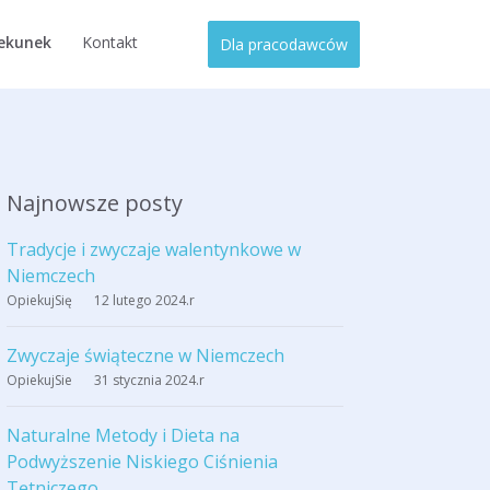
iekunek
Kontakt
Dla pracodawców
Najnowsze posty
Tradycje i zwyczaje walentynkowe w
Niemczech
OpiekujSię
12 lutego 2024
.r
Zwyczaje świąteczne w Niemczech
OpiekujSie
31 stycznia 2024
.r
Naturalne Metody i Dieta na
Podwyższenie Niskiego Ciśnienia
Tętniczego