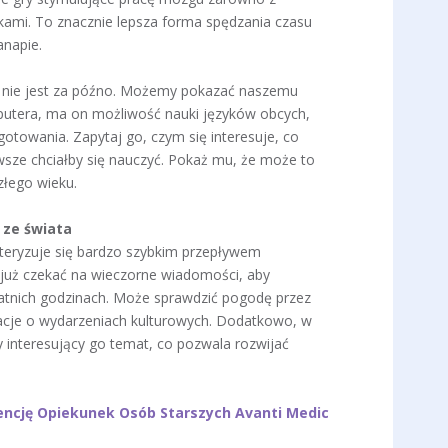
kami. To znacznie lepsza forma spędzania czasu
anapie.
dy nie jest za późno. Możemy pokazać naszemu
putera, ma on możliwość nauki języków obcych,
gotowania. Zapytaj go, czym się interesuje, co
sze chciałby się nauczyć. Pokaż mu, że może to
złego wieku.
i ze świata
kteryzuje się bardzo szybkim przepływem
 już czekać na wieczorne wiadomości, aby
tatnich godzinach. Może sprawdzić pogodę przez
acje o wydarzeniach kulturowych. Dodatkowo, w
y interesujący go temat, co pozwala rozwijać
ncję Opiekunek Osób Starszych Avanti Medic