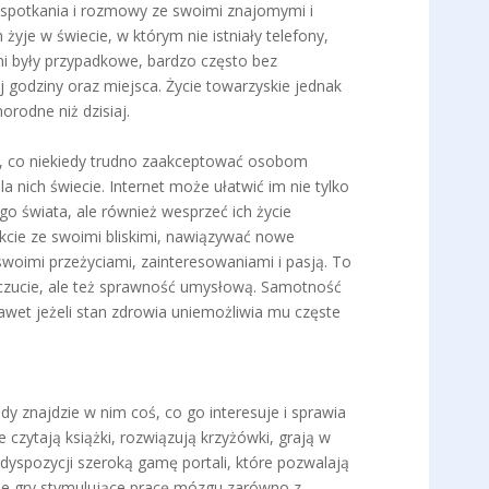
e spotkania i rozmowy ze swoimi znajomymi i
 żyje w świecie, w którym nie istniały telefony,
ymi były przypadkowe, bardzo często bez
 godziny oraz miejsca. Życie towarzyskie jednak
norodne niż dzisiaj.
j, co niekiedy trudno zaakceptować osobom
a nich świecie. Internet może ułatwić im nie tylko
go świata, ale również wesprzeć ich życie
kcie ze swoimi bliskimi, nawiązywać nowe
 swoimi przeżyciami, zainteresowaniami i pasją. To
zucie, ale też sprawność umysłową. Samotność
awet jeżeli stan zdrowia uniemożliwia mu częste
dy znajdzie w nim coś, co go interesuje i sprawia
czytają książki, rozwiązują krzyżówki, grają w
dyspozycji szeroką gamę portali, które pozwalają
nne gry stymulujące pracę mózgu zarówno z