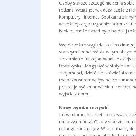
Osoby starsze szczególnie cenią sobi
rodziną. Wciąż jednak duża część z nich
komputery i Internet. Spotkania z inn
wcześniejszego uzgodnienia konkretnej
istniało, może nawet było bardziej róż
Współcześnie wygląda to nieco inacze
starszym i odnaleźć się w tym obcym dl
zrozumienie funkcjonowania dzisiejsze
towarzyskie. Mogą być w stałym konta
znajomości, dzielić się z rówieśnikami
ma bezpośredni wpływ na ich samopoc
przestaje być zmartwieniem seniora, n
wyjścia z domu.
Nowy wymiar rozrywki
Jak wiadomo, Internet to rozrywka, każ
mu przyjemność. Osoby starsze chętnie 
różnego rodzaju gry. W sieci mamy do 
na grę w szachy, warcaby, karty czy i